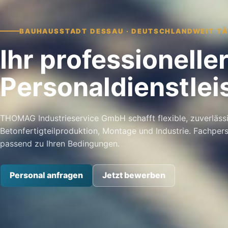
BAUHAUSSTADT DESSAU · DEUTSCHLANDWEIT TÄ
Ihr professioneller
Personal­dienst­le
THOMAG Industrieservice GmbH schafft flexible, zuverläss
Betonfertigteilproduktion, Montage und Industrie. Fachper
passend zu Ihren Bedingungen.
Personal anfragen
Jetzt bewerben